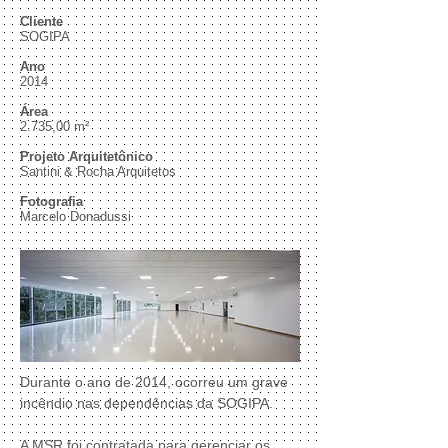
Cliente
SOGIPA
Ano
2014
Área
2.735,00 m²
Projeto Arquitetônico
Santini & Rocha Arquitetos
Fotografia
Marcelo Donadussi
Durante o ano de 2014, ocorreu um grave
incêndio nas dependências da SOGIPA.
A MSR foi contratada para gerenciar os