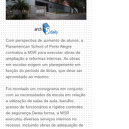
Com perspectiva de aumento de alunos, a
Panamerican School of Porto Alegre
contratou a MSR para executar obras de
ampliação e reformas internas. As obras
em escolas exigem um planejamento em
função do período de férias, que deve ser
aproveitado ao máximo.
Foi montado um cronograma em conjunto
com as necessidades da escola em relação
a utilização de salas de aula, barulho,
acesso de funcionários e rígidos controles
de segurança.Desta forma, a MSR
executou diversos serviços internos no
recesso, incluindo obras de adequação de